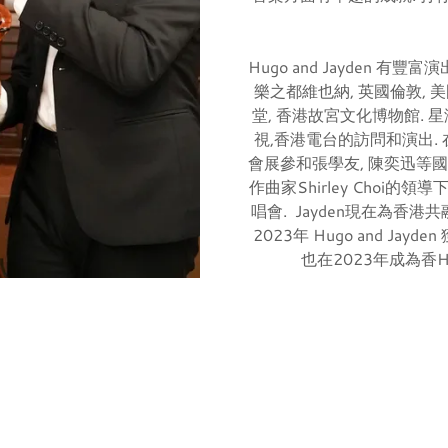
Hugo and Jayden
樂之都維也納, 英國倫敦, 
堂, 香港故宮文化博物館. 
視,香港電台的訪問和演出. 在20
會展參和張學友, 陳奕迅等國
作曲家Shirley Choi的
唱會. Jayden現在為香
2023年 Hugo and Ja
也在2023年成為香HKE 