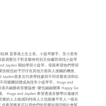
yden 彭鈺林 是香港土生土長。小提琴樂手。至小患有
下母親測覺兒子對音樂有特別天份繼而尋找小提琴
and Jayden 開始學習小提琴。母親希望他們學習
業技能也給予孖仔在其他方面與人接觸的機會。
and Jayden曾多次代表學校參與不同音樂表演和比
同樂團招攬成為恆常小提琴手。Hugo and
香港共融藝術音樂協會-樂也融融樂隊 Happy Go
樂團。 Hugo and Jayden 希望透過音樂帶出傷健共
音樂的人士能感到特殊人士也能像平常人一樣在
仔 也希望將來可以用他們的音樂知識回饋社會幫