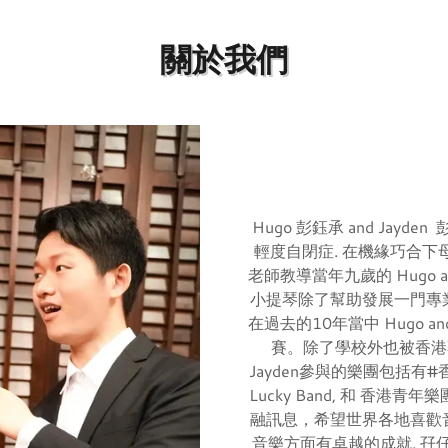
關於我們
Hugo 彭鈺承 and Ja
輕度自閉症. 在機緣巧合
老師教導當年九歲的 Hugo 
小提琴除了幫助發展一門專
在過去的10年當中 Hugo 
賽。除了學校外也被香港不
Jayden參與的樂團包括有#
Lucky Band, 和 香港青年
融訊息，希望世界各地喜歡
音樂方面有卓越的成就. 孖